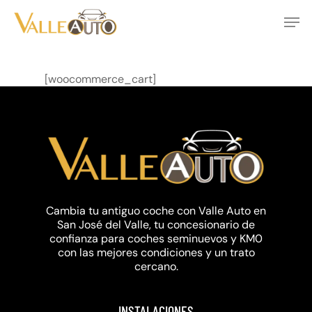
Skip
Men
to
main
Close
content
Menu
[woocommerce_cart]
Cambia tu antiguo coche con Valle Auto en
San José del Valle, tu concesionario de
confianza para coches seminuevos y KM0
con las mejores condiciones y un trato
cercano.
INSTALACIONES