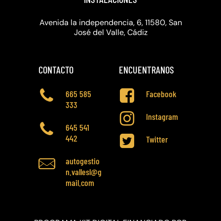
Avenida la independencia, 6, 11580, San
José del Valle, Cádiz
CONTACTO
ENCUENTRANOS
665 585
Facebook
333
Instagram
645 541
442
Twitter
autogestio
n.vallesl@g
mail.com