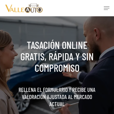
Skip
Men
to
main
Close
content
Menu
TASACIÓN ONLINE
GRATIS, RÁPIDA Y SIN
COMPROMISO
RELLENA EL FORMULARIO Y RECIBE UNA
VALORACIÓN AJUSTADA AL MERCADO
ACTUAL