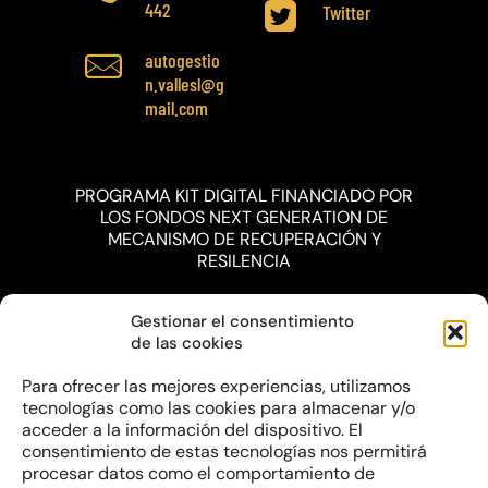
442
Twitter
autogestio
n.vallesl@g
mail.com
PROGRAMA KIT DIGITAL FINANCIADO POR
LOS FONDOS NEXT GENERATION DE
MECANISMO DE RECUPERACIÓN Y
RESILENCIA
Gestionar el consentimiento
de las cookies
Para ofrecer las mejores experiencias, utilizamos
tecnologías como las cookies para almacenar y/o
acceder a la información del dispositivo. El
consentimiento de estas tecnologías nos permitirá
procesar datos como el comportamiento de