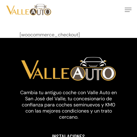
Skip
Men
to
main
Close
content
Menu
[woocommerce_checkout]
Cambia tu antiguo coche con Valle Auto en
San José del Valle, tu concesionario de
confianza para coches seminuevos y KM0
con las mejores condiciones y un trato
cercano.
INSTALACIONES