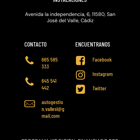
Avenida la independencia, 6, 11580, San
José del Valle, Cádiz
CONTACTO
ENCUENTRANOS
665 585
Facebook
333
Instagram
645 541
442
Twitter
autogestio
n.vallesl@g
mail.com