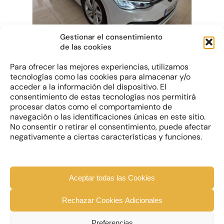
Gestionar el consentimiento
VOLKSWAGEN Golf 2.0 TDI GOLF
de las cookies
2.0TDI LIFE 85KW 116CV
Para ofrecer las mejores experiencias, utilizamos
BLANCO
tecnologías como las cookies para almacenar y/o
acceder a la información del dispositivo. El
Diesel | 2023 | 39.954 km
consentimiento de estas tecnologías nos permitirá
procesar datos como el comportamiento de
Precio
Precio Financiado
navegación o las identificaciones únicas en este sitio.
22.950€
21.950€
No consentir o retirar el consentimiento, puede afectar
negativamente a ciertas características y funciones.
Aceptar todas las Cookies
Rechazar Cookies Adicionales
© 2026 ValleAuto Todos los derechos reservados
Aviso Legal
|
Política de Cookies
|
Política de
Preferencias