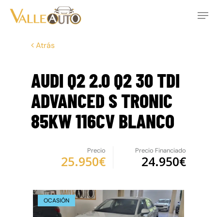
Skip
Men
to
main
Close
content
Menu
Atrás
AUDI Q2 2.0 Q2 30 TDI
ADVANCED S TRONIC
85KW 116CV BLANCO
Precio
Precio Financiado
25.950€
24.950€
OCASIÓN