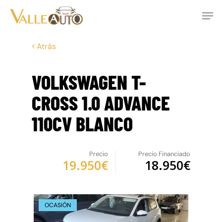
Skip
Men
to
main
Close
content
Menu
Atrás
VOLKSWAGEN T-
CROSS 1.0 ADVANCE
110CV BLANCO
Precio
Precio Financiado
19.950€
18.950€
OCASIÓN