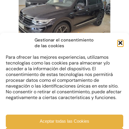
Gestionar el consentimiento
de las cookies
VOLKSWAGEN Tiguan 2.0TDI
Para ofrecer las mejores experiencias, utilizamos
LIFE DSG 150CV NEGRO
tecnologías como las cookies para almacenar y/o
acceder a la información del dispositivo. El
Diesel | 2021 | 40.656 km
consentimiento de estas tecnologías nos permitirá
procesar datos como el comportamiento de
Precio
Precio Financiado
navegación o las identificaciones únicas en este sitio.
28.950€
27.950€
No consentir o retirar el consentimiento, puede afectar
negativamente a ciertas características y funciones.
Aceptar todas las Cookies