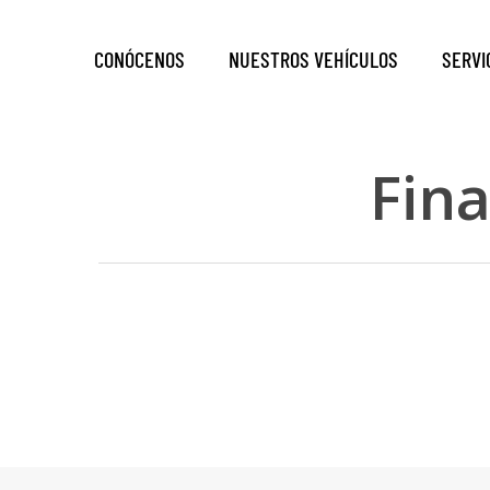
Skip
to
CONÓCENOS
NUESTROS VEHÍCULOS
SERVI
main
content
Fina