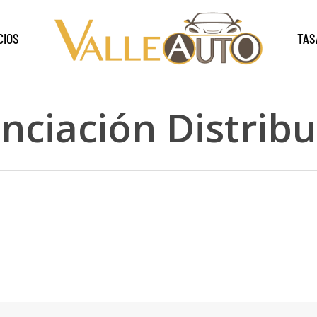
CIOS
TAS
nciación Distrib