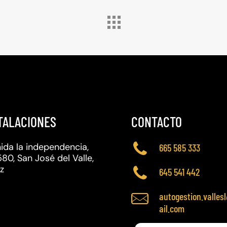
TALACIONES
CONTACTO
ida la independencia,
665 585 333
1580, San José del Valle,
z
645 541 442
autogestion.valle
ail.com