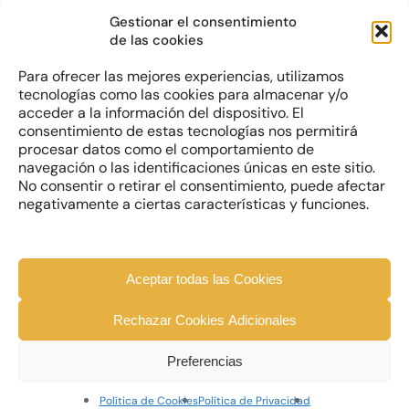
PureTech de 130 cv de 6
Gestionar el consentimiento
velocidades con Stop & Start
de las cookies
Para ofrecer las mejores experiencias, utilizamos
Automatico
tecnologías como las cookies para almacenar y/o
acceder a la información del dispositivo. El
PureTech de 130 cv de 8
consentimiento de estas tecnologías nos permitirá
velocidades con Stop & Start
procesar datos como el comportamiento de
PureTech de 155 cv de 8
navegación o las identificaciones únicas en este sitio.
velocidades con Stop & Start
No consentir o retirar el consentimiento, puede afectar
negativamente a ciertas características y funciones.
Aceptar todas las Cookies
QUIERO SABER MÁS
Rechazar Cookies Adicionales
Preferencias
Política de Cookies
Política de Privacidad