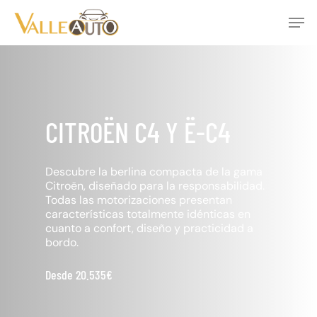
Skip
Men
to
main
Close
content
Menu
CITROËN C4 Y Ë-C4
Descubre la berlina compacta de la gama
Citroën, diseñado para la responsabilidad.
Todas las motorizaciones presentan
características totalmente idénticas en
cuanto a confort, diseño y practicidad a
bordo.
Desde 20.535€