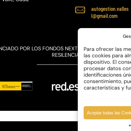
autogestion.valles
l@gmail.com
Ges
ANCIADO POR LOS FONDOS NEXT GENERATION DE ME
Para ofrecer las me
RESILENCIA
las cookies para al
dispositivo. El con
procesar datos co
identificaciones úni
consentimiento, pu
características y f
Aceptar todas las Coo