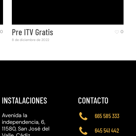
Pre ITV Gratis
0
0
8 de diciembre de 2022
INSTALACIONES
CONTACTO
Avenida la
665 585 333
independencia, 6,
11580, San José del
645 541 442
Valle, Cádiz