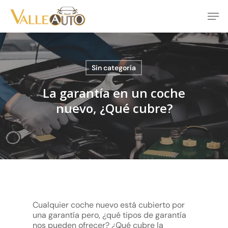
Skip
Men
to
main
Close
content
Menu
Sin categoría
La garantía en un coche
nuevo, ¿Qué cubre?
Cualquier coche nuevo está cubierto por
una garantía pero, ¿qué tipos de garantía
nos pueden ofrecer? ¿Qué cubre la